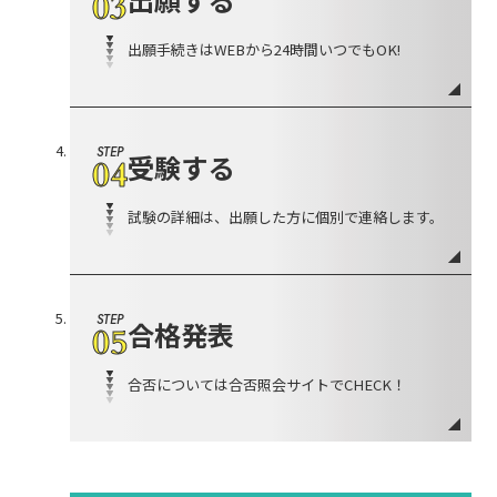
03
出願手続きはWEBから24時間いつでもOK!
STEP
受験する
04
試験の詳細は、出願した方に個別で連絡します。
STEP
合格発表
05
合否については合否照会サイトでCHECK！