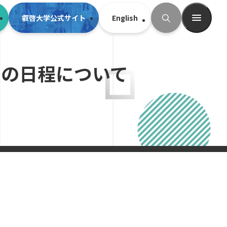
叡啓大学公式サイト
English
検索
スの日程について