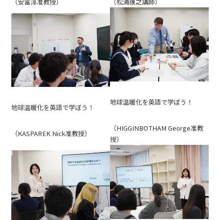
（安富淳准教授）
（松浦康之講師）
地球温暖化を英語で学ぼう！
地球温暖化を英語で学ぼう！
（HIGGINBOTHAM George准教
（KASPAREK Nick准教授）
授）